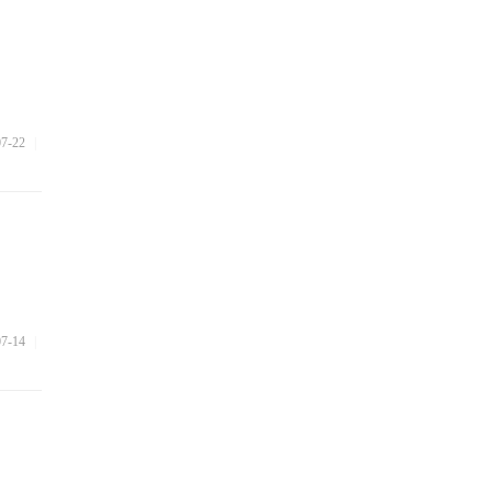
07-22
|
07-14
|