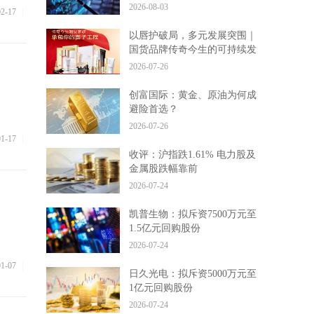
2026-08-03
02-17
|
以唇护破局，多元发展突围｜
国货品牌传奇今生的可持续发
展之路
2026-07-26
创富国际：黄金、原油为何成
避险首选？
2026-07-26
01-17
|
收评：沪指跌1.61% 电力股及
金属股跌幅靠前
2026-07-24
凯普生物：拟斥资7500万元至
1.5亿元回购股份
2026-07-24
01-07
|
日久光电：拟斥资5000万元至
1亿元回购股份
2026-07-24