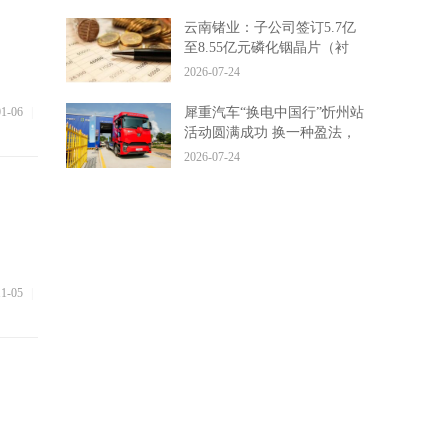
云南锗业：子公司签订5.7亿
至8.55亿元磷化铟晶片（衬
底）供货协议
2026-07-24
01-06
|
犀重汽车“换电中国行”忻州站
活动圆满成功 换一种盈法，
助力晋北绿色干线提速
2026-07-24
11-05
|