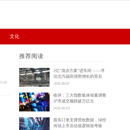
文化
推荐阅读
2亿“清凉方案”进车间 ——寻
访北汽福田强势增长的背后
03-16
|
2026-08-07
收评：三大指数集体缩量调整
沪市成交额跌破万亿元
2026-08-03
股东订单支撑营收数据，绿控
传动上市后估值逻辑迎考验