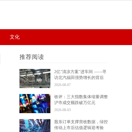
文化
推荐阅读
2亿“清凉方案”进车间 ——寻
访北汽福田强势增长的背后
2026-08-07
收评：三大指数集体缩量调整
沪市成交额跌破万亿元
2026-08-03
股东订单支撑营收数据，绿控
传动上市后估值逻辑迎考验