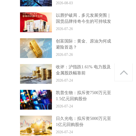
2026-08-03
以唇护破局，多元发展突围｜
国货品牌传奇今生的可持续发
展之路
2026-07-26
创富国际：黄金、原油为何成
避险首选？
2026-07-26
收评：沪指跌1.61% 电力股及
金属股跌幅靠前
2026-07-24
凯普生物：拟斥资7500万元至
1.5亿元回购股份
2026-07-24
日久光电：拟斥资5000万元至
1亿元回购股份
2026-07-24