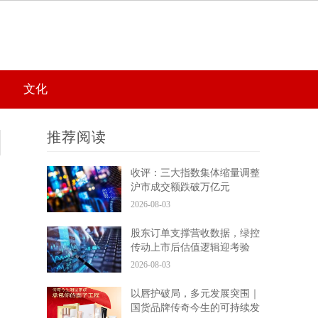
文化
推荐阅读
收评：三大指数集体缩量调整
沪市成交额跌破万亿元
2026-08-03
股东订单支撑营收数据，绿控
传动上市后估值逻辑迎考验
2026-08-03
以唇护破局，多元发展突围｜
国货品牌传奇今生的可持续发