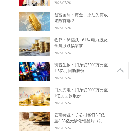
展之路
2026-07-26
创富国际：黄金、原油为何成
避险首选？
2026-07-26
收评：沪指跌1.61% 电力股及
金属股跌幅靠前
2026-07-24
凯普生物：拟斥资7500万元至
1.5亿元回购股份
2026-07-24
日久光电：拟斥资5000万元至
1亿元回购股份
2026-07-24
云南锗业：子公司签订5.7亿
至8.55亿元磷化铟晶片（衬
底）供货协议
2026-07-24